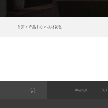
首页
>
产品中心
>
板材花色
网站首页
关于