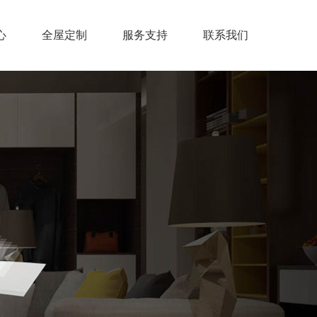
心
全屋定制
服务支持
联系我们