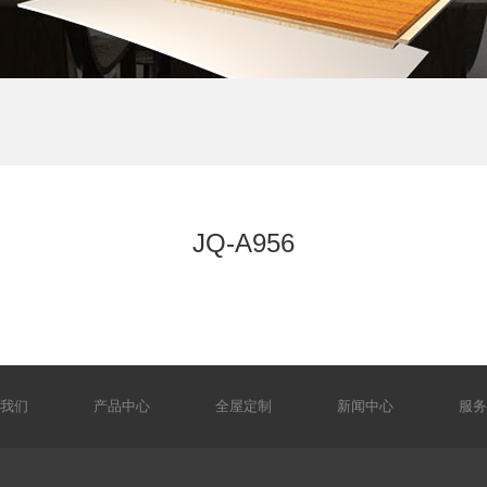
JQ-A956
我们
产品中心
全屋定制
新闻中心
服务