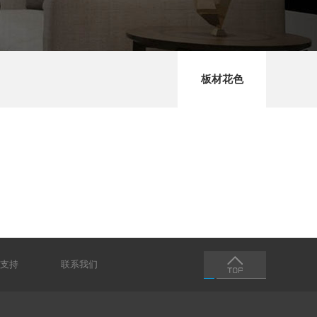
板材花色
支持
联系我们